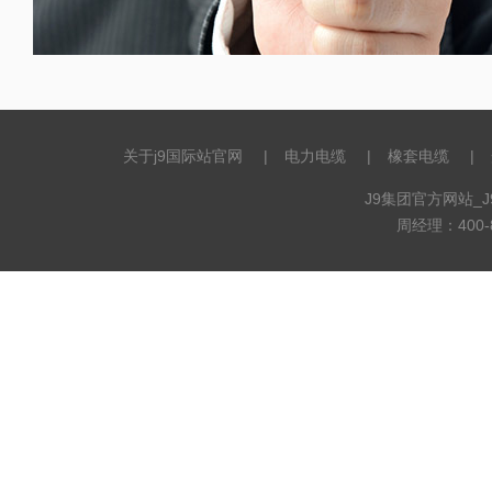
关于j9国际站官网
|
电力电缆
|
橡套电缆
|
J9集团官方网站_J9
周经理：400