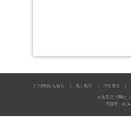
关于j9国际站官网
|
电力电缆
|
橡套电缆
|
J9集团官方网站_J9
周经理：400